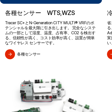
各種センサー WTS,WZS
Tracer SC+とN-Generation CITY MULTI® VRFのポ
省
テンシャルを最大限に引き出します。 完全なシステ
る
ムの一部として湿度、温度、占有率、CO2 を検出す
A
る、信頼性が高く、コスト効率が高く、設置が簡単
実
なワイヤレス センサーです。
い
各種センサー