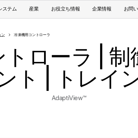
システム
産業
お役立ち情報
企業情報
お問
ョン
冷凍機用コントローラ
トローラ | 
ント | トレイ
AdaptiView™