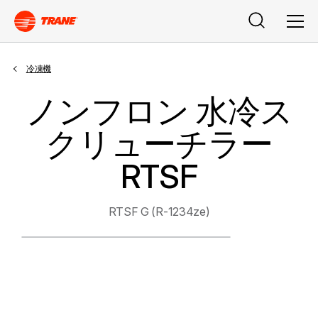
検索
メニ
冷凍機
ノンフロン 水冷ス
クリューチラー
RTSF
RTSF G (R-1234ze)