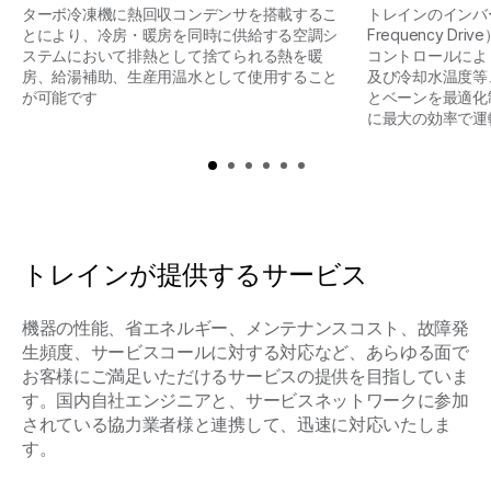
ターボ冷凍機に熱回収コンデンサを搭載するこ
トレインのインバータ（
とにより、冷房・暖房を同時に供給する空調シ
Frequency D
ステムにおいて排熱として捨てられる熱を暖
コントロールによ
房、給湯補助、生産用温水として使用すること
及び冷却水温度等
が可能です
とベーンを最適化
に最大の効率で運
トレインが提供するサービス
機器の性能、省エネルギー、メンテナンスコスト、故障発
⽣頻度、サービスコールに対する対応など、あらゆる⾯で
お客様にご満⾜いただけるサービスの提供を⽬指していま
す。国内自社エンジニアと、サービスネットワークに参加
されている協力業者様と連携して、迅速に対応いたしま
す。