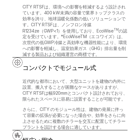
CITY RTSFは、環境への影響を軽減するよう設計され
ています。400 kW未満の容量で業界トップクラスの
効率を誇り、地球温暖化係数の低いソリューションで
す。CITY RTSFは、ノンフロン冷媒
TM
R1234ze（GWP<1）を使用しており、EcoWise
の認
定を受けています。*EcoWiseTM（エコワイズ）は、
次世代の低GWP冷媒と高効率な機器性能により、環境
への影響を軽減し、温室効果ガス（GHG）排出量を削
減する製品および組織運営の商標です。
コンパクトでモジュール式
近代的な都市において、大型ユニットを建物の内外に
設置、搬入することが困難なケースがありますが、
CITY RTSFは幅920mmとコンパクト設計されており、
限られたスペースに容易に設置することが可能です。
さらに、CITY のモジュール性は、建物の発展に伴っ
て容量の拡張が必要になった場合や、効率をさらに向
上させるために複数のチラーを交互に配置してチラー
プラントを設計する場合に適しています。