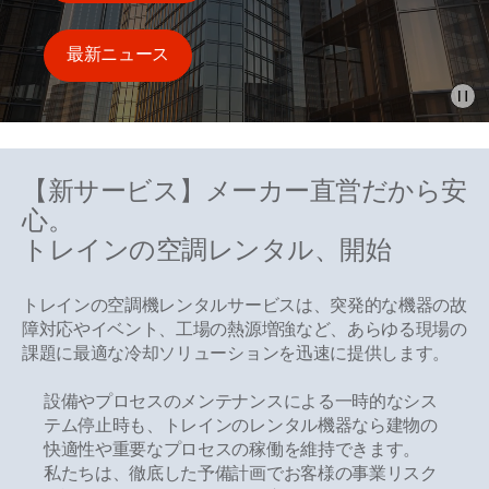
最新ニュース
一
【新サービス】メーカー直営だから安
心。
トレインの空調レンタル、開始
トレインの空調機レンタルサービスは、突発的な機器の故
障対応やイベント、工場の熱源増強など、あらゆる現場の
課題に最適な冷却ソリューションを迅速に提供します。
設備やプロセスのメンテナンスによる一時的なシス
テム停止時も、トレインのレンタル機器なら建物の
快適性や重要なプロセスの稼働を維持できます。
私たちは、徹底した予備計画でお客様の事業リスク