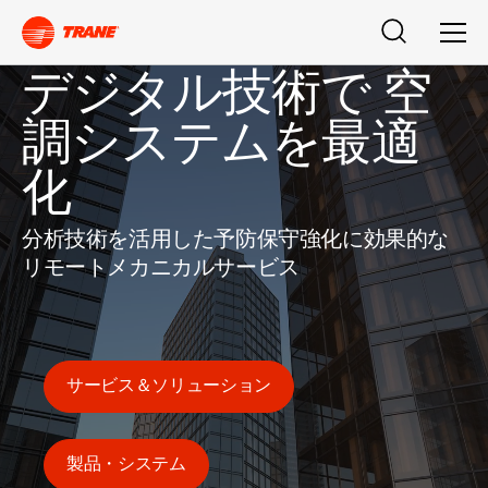
検索
メニ
デジタル技術で 空
調システムを最適
化
分析技術を活用した予防保守強化に効果的な
リモートメカニカルサービス
サービス＆ソリューション
製品・システム