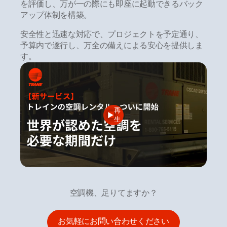
を評価し、万が一の際にも即座に起動できるバック
アップ体制を構築。
安全性と迅速な対応で、プロジェクトを予定通り、
予算内で遂行し、万全の備えによる安心を提供しま
す。
再
生
空調機、足りてますか？
お気軽にお問い合わせください