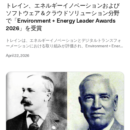
トレイン、エネルギーイノベーションおよび
ソフトウェア＆クラウドソリューション分野
で「Environment + Energy Leader Awards
2026」を受賞
トレインは、エネルギーイノベーションとデジタルトランスフォ
ーメーションにおける取り組みが評価され、Environment + Energy
Leader Awards を受賞しました。顧客との協働による 55 Water
April 22, 2026
Street、TG Kentucky、Northern Illinois University の3つのプロジェ
クトが Energy Innovation 部門 で表彰され、ARIA と AI Control も
Software & Cloud 部門 で高く評価されています。