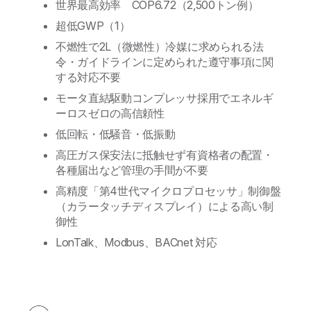
世界最高効率 COP6.72（2,500トン例）
超低GWP（1）
不燃性で2L（微燃性）冷媒に求められる法
令・ガイドラインに定められた遵守事項に関
する対応不要
モータ直結駆動コンプレッサ採用でエネルギ
ーロスゼロの高信頼性
低回転・低騒音・低振動
高圧ガス保安法に抵触せず有資格者の配置・
各種届出など管理の手間が不要
高精度「第4世代マイクロプロセッサ」制御盤
（カラータッチディスプレイ）による高い制
御性
LonTalk、Modbus、BACnet 対応