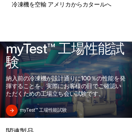
冷凍機を空輸 アメリカからカタールへ
myTest™ 工場性能試
験
納入前の冷凍機が設計通りに100％の性能を発
揮することを、実際にお客様の目でご確認い
ただくための工場立ち会い試験です。
myTest™ 工場性能試験
関連製品