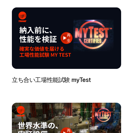
再
生
立ち合い工場性能試験 myTest
再