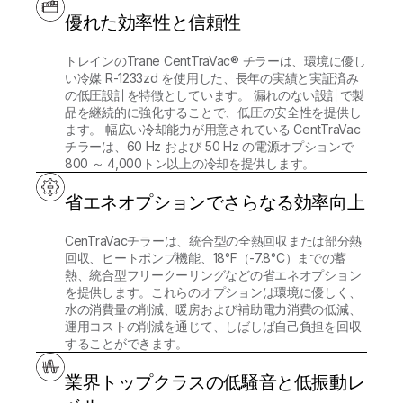
優れた効率性と信頼性
トレインのTrane CentTraVac® チラーは、環境に優し
い冷媒 R-1233zd を使用した、長年の実績と実証済み
の低圧設計を特徴としています。 漏れのない設計で製
品を継続的に強化することで、低圧の安全性を提供し
ます。 幅広い冷却能力が用意されている CentTraVac
チラーは、60 Hz および 50 Hz の電源オプションで
800 ～ 4,000トン以上の冷却を提供します。
省エネオプションでさらなる効率向上
CenTraVacチラーは、統合型の全熱回収または部分熱
回収、ヒートポンプ機能、18°F（-7.8°C）までの蓄
熱、統合型フリークーリングなどの省エネオプション
を提供します。これらのオプションは環境に優しく、
水の消費量の削減、暖房および補助電力消費の低減、
運用コストの削減を通じて、しばしば自己負担を回収
することができます。
業界トップクラスの低騒音と低振動レ