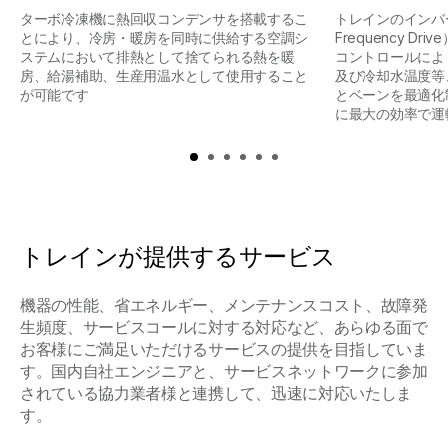
ターボ冷凍機に熱回収コンデンサを搭載するこ
トレインのインバータ（
とにより、冷房・暖房を同時に供給する空調シ
Frequency D
ステムにおいて排熱として捨てられる熱を暖
コントロールによ
房、給湯補助、生産用温水として使用すること
及び冷却水温度等
が可能です
とベーンを最適化
に最大の効率で運
トレインが提供するサービス
機器の性能、省エネルギー、メンテナンスコスト、故障発
⽣頻度、サービスコールに対する対応など、あらゆる⾯で
お客様にご満⾜いただけるサービスの提供を⽬指していま
す。国内自社エンジニアと、サービスネットワークに参加
されている協力業者様と連携して、迅速に対応いたしま
す。