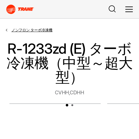
検索
メニ
ノンフロン ターボ冷凍機
R-1233zd (E) ターボ
冷凍機（中型～超大
型）
CVHH,CDHH