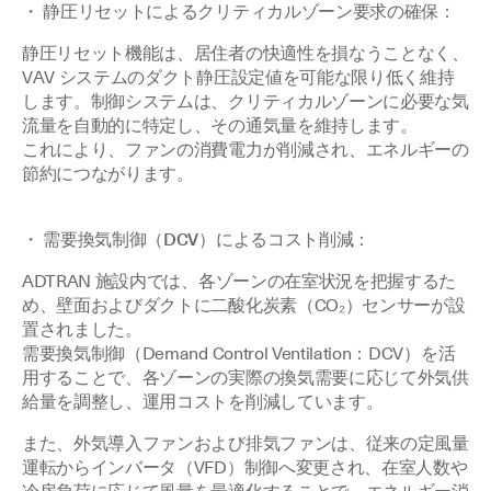
・ 静圧リセットによるクリティカルゾーン要求の確保：
静圧リセット機能は、居住者の快適性を損なうことなく、
VAV システムのダクト静圧設定値を可能な限り低く維持
します。制御システムは、クリティカルゾーンに必要な気
流量を自動的に特定し、その通気量を維持します。
これにより、ファンの消費電力が削減され、エネルギーの
節約につながります。
・ 需要換気制御（DCV）によるコスト削減：
ADTRAN 施設内では、各ゾーンの在室状況を把握するた
め、壁面およびダクトに二酸化炭素（CO₂）センサーが設
置されました。
需要換気制御（Demand Control Ventilation：DCV）を活
用することで、各ゾーンの実際の換気需要に応じて外気供
給量を調整し、運用コストを削減しています。
また、外気導入ファンおよび排気ファンは、従来の定風量
運転からインバータ（VFD）制御へ変更され、在室人数や