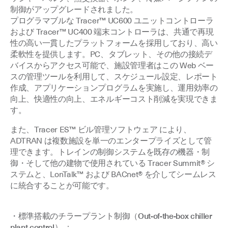
制御がアップグレードされました。
プログラマブルな Tracer™ UC600 ユニットコントローラ
および Tracer™ UC400 端末コントローラは、共通で再現
性の高い一貫したプラットフォームを採用しており、高い
柔軟性を提供します。PC、タブレット、その他の接続デ
バイスからアクセス可能で、施設管理者はこの Web ベー
スの管理ツールを利用して、スケジュール設定、レポート
作成、アプリケーションプログラムを実施し、運用効率の
向上、快適性の向上、エネルギーコスト削減を実現できま
す。
また、Tracer ES™ ビル管理ソフトウェア により、
ADTRAN は複数施設を単一のエンタープライズとして管
理できます。トレインの制御システムを既存の機器・制
御・そして他の建物で使用されている Tracer Summit® シ
ステムと、LonTalk™ および BACnet® を介してシームレス
に統合することが可能です。
・標準搭載のチラープラント制御（Out-of-the-box chiller
plant control） ：