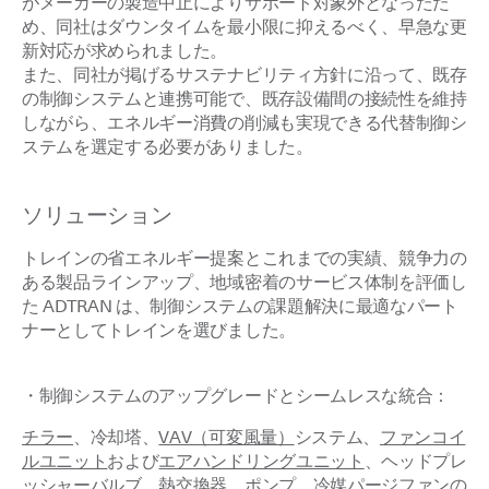
がメーカーの製造中止によりサポート対象外となったた
め、同社はダウンタイムを最小限に抑えるべく、早急な更
新対応が求められました。
また、同社が掲げるサステナビリティ方針に沿って、既存
の制御システムと連携可能で、既存設備間の接続性を維持
しながら、エネルギー消費の削減も実現できる代替制御シ
ステムを選定する必要がありました。
ソリューション
トレインの省エネルギー提案とこれまでの実績、競争力の
ある製品ラインアップ、地域密着のサービス体制を評価し
た ADTRAN は、制御システムの課題解決に最適なパート
ナーとしてトレインを選びました。
・制御システムのアップグレードとシームレスな統合：
チラー
、冷却塔、
VAV（可変風量）
システム、
ファンコイ
ルユニット
および
エアハンドリングユニット
、ヘッドプレ
ッシャーバルブ、熱交換器、ポンプ、冷媒パージファンの