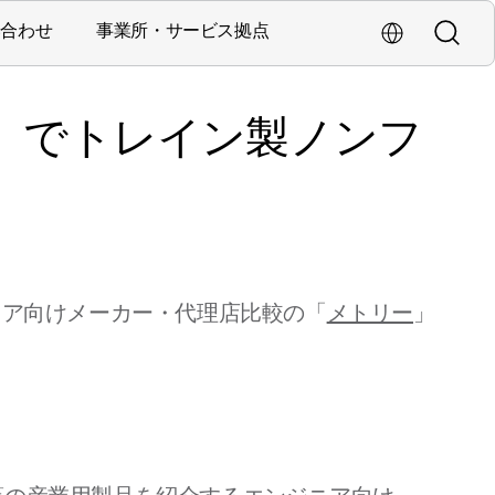
い合わせ
事業所・サービス拠点
検索
海外拠点・Glob
営業・サービス拠点
」でトレイン製ノンフ
ニア向けメーカー・代理店比較の「
メトリー
」