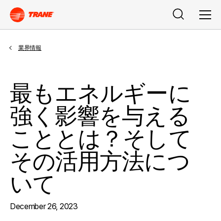
検索
メニ
業界情報
最もエネルギーに
強く影響を与える
こととは？そして
その活用方法につ
いて
December 26, 2023