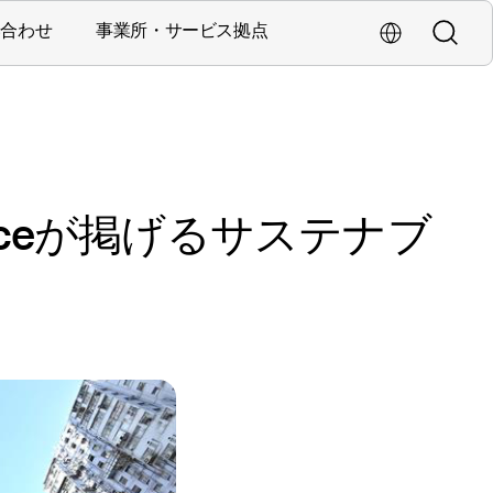
い合わせ
事業所・サービス拠点
検索
海外拠点・Glob
営業・サービス拠点
laceが掲げるサステナブ