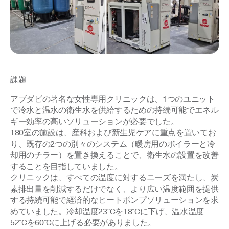
課題
アブダビの著名な女性専用クリニックは、1つのユニット
で冷水と温水の衛生水を供給するための持続可能でエネル
ギー効率の高いソリューションが必要でした。
180室の施設は、産科および新生児ケアに重点を置いてお
り、既存の2つの別々のシステム（暖房用のボイラーと冷
却用のチラー）を置き換えることで、衛生水の設置を改善
することを目指していました。
クリニックは、すべての温度に対するニーズを満たし、炭
素排出量を削減するだけでなく、より広い温度範囲を提供
する持続可能で経済的なヒートポンプソリューションを求
めていました。冷却温度23°Cを18°Cに下げ、温水温度
52°Cを60°Cに上げる必要がありました。