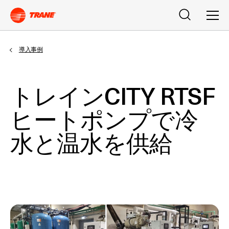
検索
メニ
導入事例
トレインCITY RTSF
ヒートポンプで冷
水と温水を供給