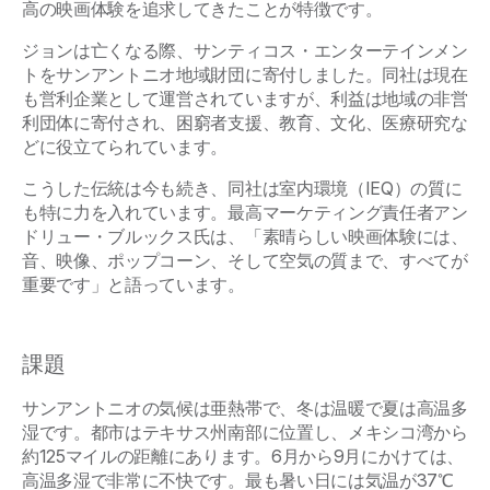
高の映画体験を追求してきたことが特徴です。
ジョンは亡くなる際、サンティコス・エンターテインメン
トをサンアントニオ地域財団に寄付しました。同社は現在
も営利企業として運営されていますが、利益は地域の非営
利団体に寄付され、困窮者支援、教育、文化、医療研究な
どに役立てられています。
こうした伝統は今も続き、同社は室内環境（IEQ）の質に
も特に力を入れています。最高マーケティング責任者アン
ドリュー・ブルックス氏は、「素晴らしい映画体験には、
音、映像、ポップコーン、そして空気の質まで、すべてが
重要です」と語っています。
課題
サンアントニオの気候は亜熱帯で、冬は温暖で夏は高温多
湿です。都市はテキサス州南部に位置し、メキシコ湾から
約125マイルの距離にあります。6月から9月にかけては、
高温多湿で非常に不快です。最も暑い日には気温が37℃