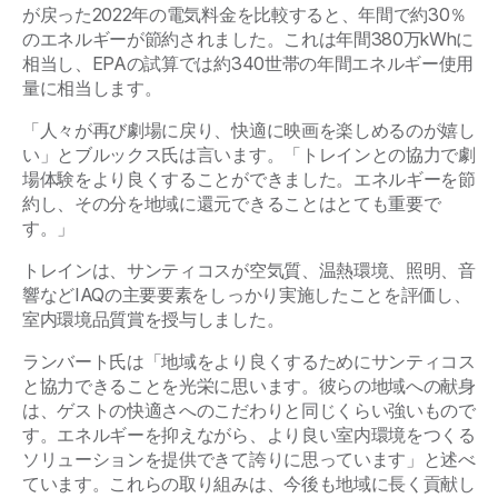
が戻った2022年の電気料金を比較すると、年間で約30％
のエネルギーが節約されました。これは年間380万kWhに
相当し、EPAの試算では約340世帯の年間エネルギー使用
量に相当します。
「人々が再び劇場に戻り、快適に映画を楽しめるのが嬉し
い」とブルックス氏は言います。「トレインとの協力で劇
場体験をより良くすることができました。エネルギーを節
約し、その分を地域に還元できることはとても重要で
す。」
トレインは、サンティコスが空気質、温熱環境、照明、音
響などIAQの主要要素をしっかり実施したことを評価し、
室内環境品質賞を授与しました。
ランバート氏は「地域をより良くするためにサンティコス
と協力できることを光栄に思います。彼らの地域への献身
は、ゲストの快適さへのこだわりと同じくらい強いもので
す。エネルギーを抑えながら、より良い室内環境をつくる
ソリューションを提供できて誇りに思っています」と述べ
ています。これらの取り組みは、今後も地域に長く貢献し