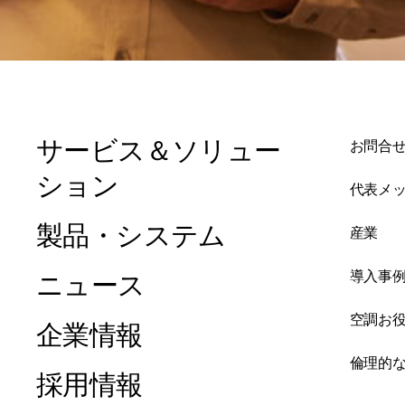
サービス＆ソリュー
お問合
ション
代表メ
製品・システム
産業
導入事
ニュース
空調お
企業情報
倫理的
採用情報