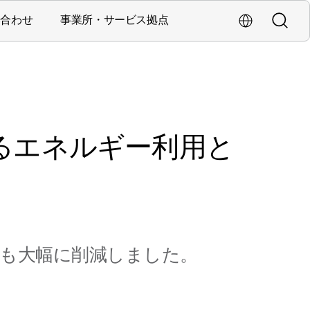
い合わせ
事業所・サービス拠点
検索
海外拠点・Glob
営業・サービス拠点
るエネルギー利用と
量も大幅に削減しました。